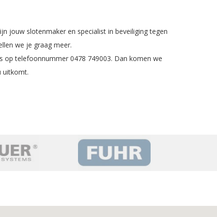
jn jouw slotenmaker en specialist in beveiliging tegen
ellen we je graag meer.
 ons op telefoonnummer 0478 749003. Dan komen we
 uitkomt
.