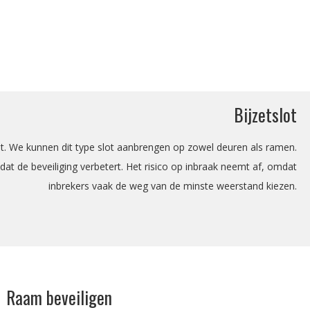
Bijzetslot
lot. We kunnen dit type slot aanbrengen op zowel deuren als ramen.
 dat de beveiliging verbetert. Het risico op inbraak neemt af, omdat
inbrekers vaak de weg van de minste weerstand kiezen.
Raam beveiligen