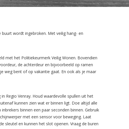
de buurt wordt ingebroken. Met veilig hang- en
eeld met het Politiekeurmerk Veilig Wonen. Bovendien
voordeur, de achterdeur en bijvoorbeeld op ramen
dje weg bent of op vakantie gaat. En ook als je maar
ng in Regio Venray. Houd waardevolle spullen uit het
itenaf kunnen zien wat er binnen ligt. Doe altijd alle
n inbrekers binnen een paar seconden binnen. Gebruik
en schijnwerper met een sensor voor beweging. Laat
ken de sleutel en kunnen het slot openen. Vraag de buren