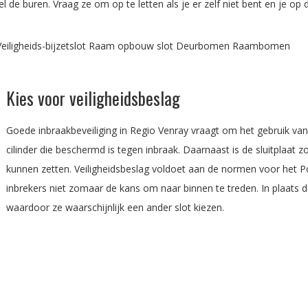
l de buren. Vraag ze om op te letten als je er zelf niet bent en je op
ten Veiligheids-bijzetslot Raam opbouw slot Deurbomen Raambomen
Kies voor veiligheidsbeslag
Goede inbraakbeveiliging in Regio Venray vraagt om het gebruik van 
cilinder die beschermd is tegen inbraak. Daarnaast is de sluitplaat 
kunnen zetten. Veiligheidsbeslag voldoet aan de normen voor het Po
inbrekers niet zomaar de kans om naar binnen te treden. In plaats
waardoor ze waarschijnlijk een ander slot kiezen.