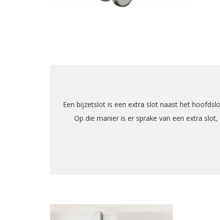
Een bijzetslot is een extra slot naast het hoofds
Op die manier is er sprake van een extra slot,