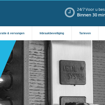
24/7 Voor u bes
Binnen 30 min
aratie & vervangen
Inbraakbeveiliging
Tarieven