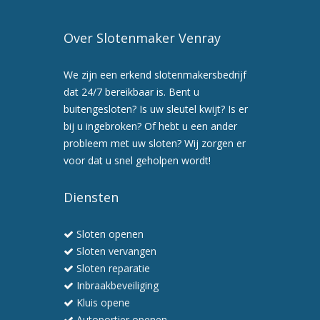
Over Slotenmaker Venray
We zijn een erkend slotenmakersbedrijf
dat 24/7 bereikbaar is. Bent u
buitengesloten? Is uw sleutel kwijt? Is er
bij u ingebroken? Of hebt u een ander
probleem met uw sloten? Wij zorgen er
voor dat u snel geholpen wordt!
Diensten
Sloten openen
Sloten vervangen
Sloten reparatie
Inbraakbeveiliging
Kluis opene
Autoportier openen