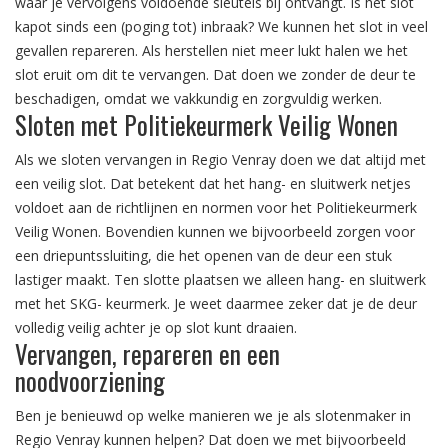
waar je vervolgens voldoende sleutels bij ontvangt. Is het slot
kapot sinds een (poging tot) inbraak? We kunnen het slot in veel
gevallen repareren. Als herstellen niet meer lukt halen we het
slot eruit om dit te vervangen. Dat doen we zonder de deur te
beschadigen, omdat we vakkundig en zorgvuldig werken.
Sloten met Politiekeurmerk Veilig Wonen
Als we sloten vervangen in Regio Venray doen we dat altijd met
een veilig slot. Dat betekent dat het hang- en sluitwerk netjes
voldoet aan de richtlijnen en normen voor het Politiekeurmerk
Veilig Wonen. Bovendien kunnen we bijvoorbeeld zorgen voor
een driepuntssluiting, die het openen van de deur een stuk
lastiger maakt. Ten slotte plaatsen we alleen hang- en sluitwerk
met het SKG- keurmerk. Je weet daarmee zeker dat je de deur
volledig veilig achter je op slot kunt draaien.
Vervangen, repareren en een
noodvoorziening
Ben je benieuwd op welke manieren we je als slotenmaker in
Regio Venray kunnen helpen? Dat doen we met bijvoorbeeld