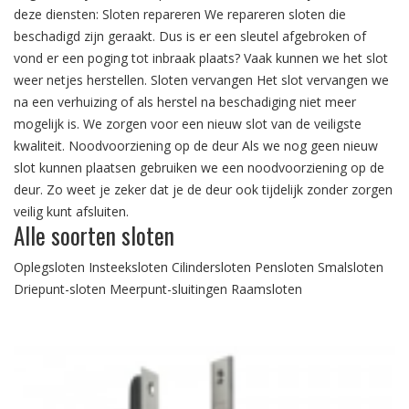
deze diensten: Sloten repareren We repareren sloten die
beschadigd zijn geraakt. Dus is er een sleutel afgebroken of
vond er een poging tot inbraak plaats? Vaak kunnen we het slot
weer netjes herstellen. Sloten vervangen Het slot vervangen we
na een verhuizing of als herstel na beschadiging niet meer
mogelijk is. We zorgen voor een nieuw slot van de veiligste
kwaliteit. Noodvoorziening op de deur Als we nog geen nieuw
slot kunnen plaatsen gebruiken we een noodvoorziening op de
deur. Zo weet je zeker dat je de deur ook tijdelijk zonder zorgen
veilig kunt afsluiten.
Alle soorten sloten
Oplegsloten Insteeksloten Cilindersloten Pensloten Smalsloten
Driepunt-sloten Meerpunt-sluitingen Raamsloten