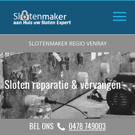
SLOTENMAKER REGIO VENRAY
Sloten reparatie & vervangen
BEL ONS
0478 749003