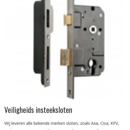
Veiligheids insteeksloten
Wij leveren alle bekende merken sloten, zoals Axa, Cisa, KFV,