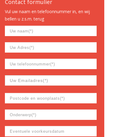
Contact formulier
Vul uw naam en telefoonnummer in, en wij
bellen u z.s.m. terug