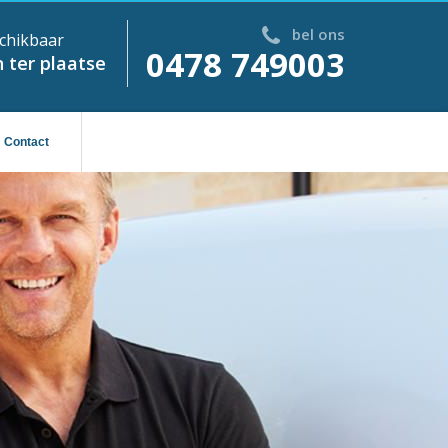
bel ons
chikbaar
0478 749003
 ter plaatse
Contact